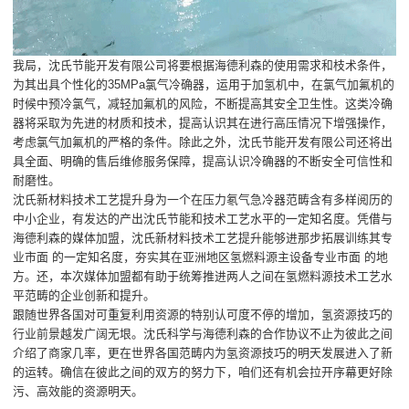
我局，沈氏节能开发有限公司将要根据海德利森的使用需求和枝术条件，
为其出具个性化的35MPa氯气冷确器，运用于加氢机中，在氯气加氟机的
时候中预冷氯气，减轻加氟机的风险，不断提高其安全卫生性。这类冷确
器将采取为先进的材质和技术，提高认识其在进行高压情况下增强操作，
考虑氯气加氟机的严格的条件。除此之外，沈氏节能开发有限公司还将出
具全面、明确的售后维修服务保障，提高认识冷确器的不断安全可信性和
耐磨性。
沈氏新材料技术工艺提升身为一个在压力氡气急冷器范畴含有多样阅历的
中小企业，有发达的产出沈氏节能和技术工艺水平的一定知名度。凭借与
海德利森的媒体加盟，沈氏新材料技术工艺提升能够进那步拓展训练其专
业市面 的一定知名度，夯实其在亚洲地区氢燃料源主设备专业市面 的地
方。还，本次媒体加盟都有助于统筹推进两人之间在氢燃料源技术工艺水
平范畴的企业创新和提升。
跟随世界各国对可重复利用资源的特别认可度不停的增加，氢资源技巧的
行业前景越发广阔无垠。沈氏科学与海德利森的合作协议不止为彼此之间
介绍了商家几率，更在世界各国范畴内为氢资源技巧的明天发展进入了新
的运转。确信在彼此之间的双方的努力下，咱们还有机会拉开序幕更好除
污、高效能的资源明天。