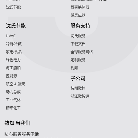
沈氏节能
板壳换热器
微反应器
沈氏节能
服务支持
HVAC
沈氏服务
冷链/冷藏
下载文档
家电/食品
全球服务网络
绿色电力
定制服务
海工船舶
视频
氢能源
子公司
航空 & 航天
杭州微控
动力总成
浙江微智源
工业气体
精细化工
熟知 当我们
贴心服务服务电话