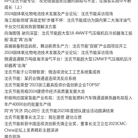
API沈氏节能专访：攻克微通道反应器的缺陷与不足，在摸索实践中不断
成长（上）
2024固体氧化物电池技术发展及产业论坛：沈氏节能采访现场
海工船舶领域“高级定制”步履不停：沈氏节能成功为国内第二大海洋油气
平台交付高效热管理解决方案
向海图强 驶向深蓝：沈氏节能超大型18.4MW干气压缩机后冷却器海工船
舶“高定”再“出海”
高端装备制造启航，舞动新质生产力：沈氏节能“双碳”产业园项目开工
2024固体氧化物电池技术发展及产业论坛：沈氏节能采访现场
微通道通联万吨级海洋油气平台！沈氏节能超大型12MW干气压缩机后冷
却器再“出海”
沈氏节能子公司微智源：微连续流化工工艺系统集成商
沈氏节能：某药业微通道连续流反应系统
沈氏节能荣登“2023浙江最具投资价值创新企业TOP50”
沈氏节能亮相2024建德市经济高质量发展大会
积极响应国家氢能产业布局：沈氏节能氢燃料汽车微通道换热器布局投入
年产40000台的批量生产线
同“舟”共济 同心同行 沈氏节能2023年度团队建设活动圆满结束
沈氏节能董事长沈卫立：我在建德 建功立德
沈氏节能斩获中国连续流创新先锋企业奖，董事长沈卫立在2023CMC-
China论坛上发表精彩主题演讲
展会现场