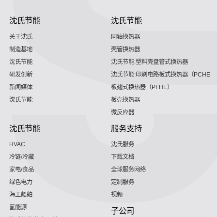
沈氏节能
沈氏节能
关于沈氏
同轴换热器
制造基地
壳管换热器
沈氏节能
沈氏节能:塑料壳盘管式换热器
研发创新
沈氏节能:印刷电路板式换热器（PCHE）
新闻媒体
板翅式换热器（PFHE）
沈氏节能
板壳换热器
微反应器
沈氏节能
服务支持
HVAC
沈氏服务
冷链/冷藏
下载文档
家电/食品
全球服务网络
绿色电力
定制服务
海工船舶
视频
氢能源
子公司