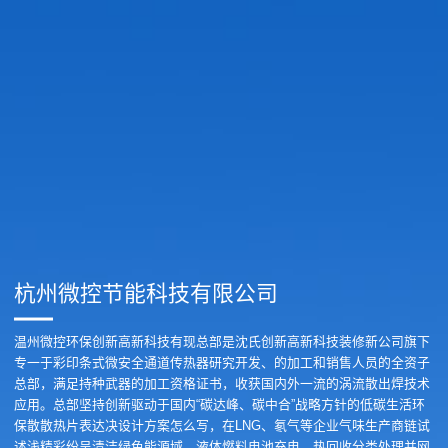
杭州微控节能科技有限公司
温州微控环保创新高新科技有现总部是沈氏创新高新科技装修新公司旗下
专一于彩印条式微安全通道传热器研究开发、的加工和销售人员的全资子
总部，满足持种武器的加工资格证书，收获国内外一流的涡流散出焊技术
应用。总部坚持创新驱动于国内“碳达峰、碳中合”战略方针的低碳生活环
保散散热片表达决设计方案怎么写，在LNG、氡气等企业气味生产商链试
述浅精彩纷呈清洁绿色能源域，液体燃料电池充电、热回收分类处理并网