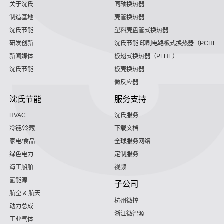
关于沈氏
同轴换热器
制造基地
壳管换热器
沈氏节能
塑料壳盘管式换热器
研发创新
沈氏节能:印刷电路板式换热器（PCHE）
新闻媒体
板翅式换热器（PFHE）
沈氏节能
板壳换热器
微反应器
沈氏节能
服务支持
HVAC
沈氏服务
冷链/冷藏
下载文档
家电/食品
全球服务网络
绿色电力
定制服务
海工船舶
视频
氢能源
子公司
航空 & 航天
杭州微控
动力总成
浙江微智源
工业气体