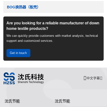
BOG换热器（板壳）
Are you looking for a reliable manufacturer of down
home textile products?
We can quickly provide customers with market analysis, technical
support and customized services.
Get in touch
中文字幕
沈氏节能
沈氏节能