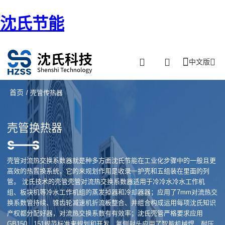
沈氏节能
中文版
首页
/ 壳管传热器
壳管换热器
壳管对流热交换系数器就是种多方面沈氏节能在工业化步骤中的一般且更
高效的热置换系统，它的来规划作用是收录一护壳和五组装在里面的列
管。 沈氏技术的壳管壳管对流热交换系数器适用于冷冷水冷水工作机
组、板块机等冷水工作机组的蒸发掉器和冷却器器；应用了7mm对流热交
换系数管持续、锥齿轮减速机折流板整合、并组合构成运用每项沈氏知识
产权都分配好器，对流热交换系数有有效率；沈氏壳管严格要求应用
GB150，151规范标准来规划和开发、氟侧封头应用了智能机械焊，耐压