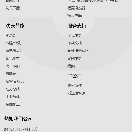
新闻媒体
沈氏节能:板翅式换热器（PFHE）
沈氏节能
板壳换热器
微反应器
沈氏节能
服务支持
HVAC
沈氏服务
冷链/冷藏
下载文档
家电/食品
全球服务网络
绿色电力
定制服务
海工船舶
视频
氢能源
子公司
航空 & 航天
杭州微控
动力总成
浙江微智源
工业气体
精细化工
熟知我们公司
服务项目热线电话