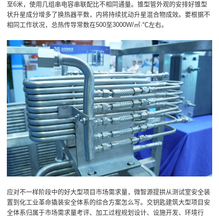
至6米，使用几组串电容串联配比不相同通量。锥型管外观的安排好锥型
状升星成分增多了换热器平数，内将持续扰动升星混合物成效。要根据不
相同工作状况，总热传导常数在500至3000W/㎡·℃左右。
应对不一样阶段中的好大型项目市场需求量，微智源提拱从测试室安全装
置到化工业革命撬装安全体系的综合方案怎么写。交钥匙建筑大型项目安
全体系归属于市场需求量考评、加工过程规划设计、设施开发、环境行