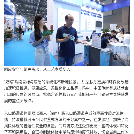
回应安全与绿色需求，从工艺本质切入
“双碳”阶段目标与应急的系统化不断地拉紧，大占比机 更换和环保化改建t
加速积极推进。健康应急、柔性化化工品等市场中，中国传统釜式技术会
出现的应急的风险点、批稳定的性和万元产值能耗一些问题是主导快速发
展的重点突破点。
入口路通道体现器以毫米（mm）级入口路通道完成效率高传质对流传
热，持液量低可压至民俗釜式方法的千分其中之一，在发源地上加快了高
风险体现的普遍性安全的含量。间隔流方法还受到更高一些的体现和转化
了率和采用性，合理抑制液体储电量与废渣物废气排放，切合当前工作的