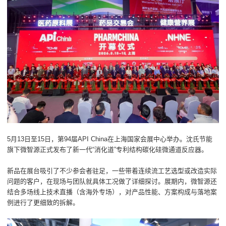
5月13日至15日，第94届API China在上海国家会展中心举办。沈氏节能
旗下微智源正式发布了新一代“消化道”专利结构碳化硅微通道反应器。
新品在展台吸引了不少参会者驻足，一些带着连续流工艺选型或改造实际
问题的客户，在现场与团队就具体工况做了详细探讨。展期内，微智源还
结合多场线上技术直播（含海外专场），对产品性能、方案构成与落地案
例进行了更细致的拆解。