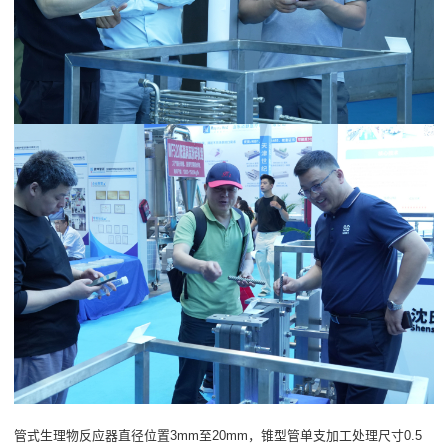
管式生理物反应器直径位置3mm至20mm，锥型管单支加工处理尺寸0.5