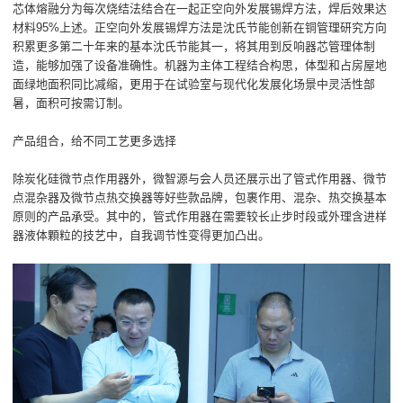
芯体熔融分为每次烧结法结合在一起正空向外发展锡焊方法，焊后效果达
材料95%上述。正空向外发展锡焊方法是沈氏节能创新在铜管理研究方向
积累更多第二十年来的基本沈氏节能其一，将其用到反响器芯管理体制
造，能够加强了设备准确性。机器为主体工程结合构思，体型和占房屋地
面绿地面积同比减缩，更用于在试验室与现代化发展化场景中灵活性部
暑，面积可按需订制。
产品组合，给不同工艺更多选择
除炭化硅微节点作用器外，微智源与会人员还展示出了管式作用器、微节
点混杂器及微节点热交换器等好些款品牌，包裹作用、混杂、热交换基本
原则的产品承受。其中的，管式作用器在需要较长止步时段或外理含进样
器液体顆粒的技艺中，自我调节性变得更加凸出。