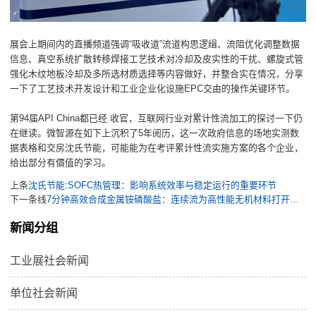
展会上期间内的直播频道强调“吸收道”流道构思逻缉、流阻优化调整数据
信息、真空系统扩散转移焊接工艺技术对冷却及皮实性的干扰、螺旋式管
强化木纹地板冷却及多所选材质选择等内容做好，并整合实在情况，分享
一下了工艺技术开发设计和工业企业化设施EPC交由的操作关键环节。
第94届API China都已经 收官，互联网行业对累计性流加工的探讨一下仍
在继读。微智源在如下上沉积了5年阅历，这一次政府信息的场地实测数
据表格和交房沈氏节能，可能能为在考评累计性流实施方案的各个企业，
给出部分有價值的学习。
上条
沈氏节能:SOFC热管理：影响系统效率与稳定运行的重要环节
下一条线
7分钟高效合成金属铵磷酸盐：连续流为高性能无机材料打开新通路
新闻分组
工业展社会新闻
单位社会新闻